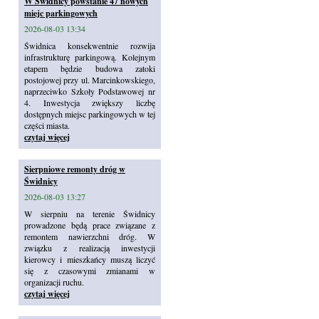
W Świdnicy powstanie 47 nowych
miejc parkingowych
2026-08-03 13:34
Świdnica konsekwentnie rozwija
infrastrukturę parkingową. Kolejnym
etapem będzie budowa zatoki
postojowej przy ul. Marcinkowskiego,
naprzeciwko Szkoły Podstawowej nr
4. Inwestycja zwiększy liczbę
dostępnych miejsc parkingowych w tej
części miasta.
czytaj więcej
Sierpniowe remonty dróg w
Świdnicy
2026-08-03 13:27
W sierpniu na terenie Świdnicy
prowadzone będą prace związane z
remontem nawierzchni dróg. W
związku z realizacją inwestycji
kierowcy i mieszkańcy muszą liczyć
się z czasowymi zmianami w
organizacji ruchu.
czytaj więcej