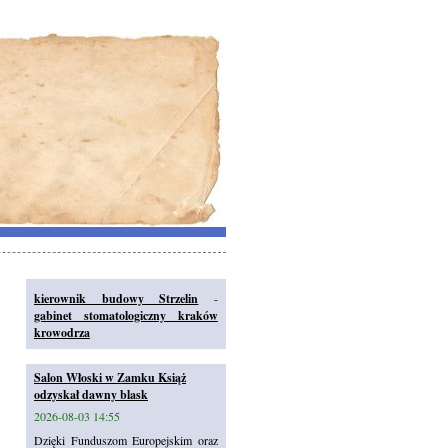
kierownik budowy Strzelin
-
gabinet stomatologiczny kraków
krowodrza
Salon Włoski w Zamku Książ
odzyskał dawny blask
2026-08-03 14:55
Dzięki Funduszom Europejskim oraz