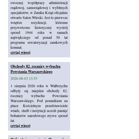
owocnej współpracy administracji
rządowej, samorządowej i wybitnych
specjalistów, w Zamku Książ oficjalnie
otwarto Salon Włoski. Jest to pierwsze
wnętrze rezydencji, któremu
przywrócono historyczny wystrój
sprzed 1944 roku w ramach
największego od ponad 50 lat
programu rewaloryzacji zamkowych
komnat.
czytaj więcej
Obchody 82. rocznicy wybuchu
Powstania Warszawskiego
2026-08-03 13:35
1 sierpnia 2026 roku w Wałbrzychu
odbyły się miejskie obchody 82.
rocznicy wybuchu Powstania
Warszawskiego. Pod pomnikiem na
placu Kościelnym przedstawiciele
władz, służb i instytucji uczcili pamięć
bohaterów narodowego zrywu sprzed
lat.
czytaj więcej