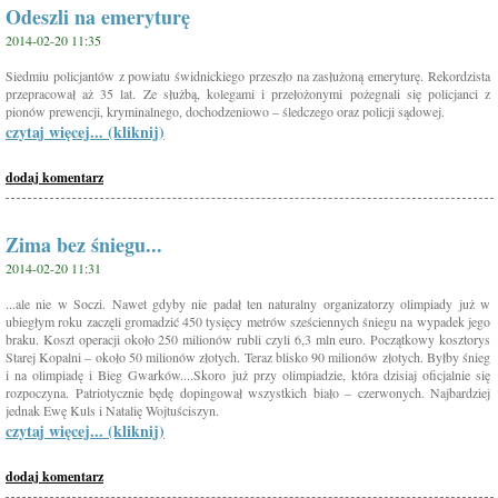
Odeszli na emeryturę
2014-02-20 11:35
Siedmiu policjantów z powiatu świdnickiego przeszło na zasłużoną emeryturę. Rekordzista
przepracował aż 35 lat. Ze służbą, kolegami i przełożonymi pożegnali się policjanci z
pionów prewencji, kryminalnego, dochodzeniowo – śledczego oraz policji sądowej.
czytaj więcej... (kliknij)
dodaj komentarz
Zima bez śniegu...
2014-02-20 11:31
...ale nie w Soczi. Nawet gdyby nie padał ten naturalny organizatorzy olimpiady już w
ubiegłym roku zaczęli gromadzić 450 tysięcy metrów sześciennych śniegu na wypadek jego
braku. Koszt operacji około 250 milionów rubli czyli 6,3 mln euro. Początkowy kosztorys
Starej Kopalni – około 50 milionów złotych. Teraz blisko 90 milionów złotych. Byłby śnieg
i na olimpiadę i Bieg Gwarków....Skoro już przy olimpiadzie, która dzisiaj oficjalnie się
rozpoczyna. Patriotycznie będę dopingował wszystkich biało – czerwonych. Najbardziej
jednak Ewę Kuls i Natalię Wojtuściszyn.
czytaj więcej... (kliknij)
dodaj komentarz