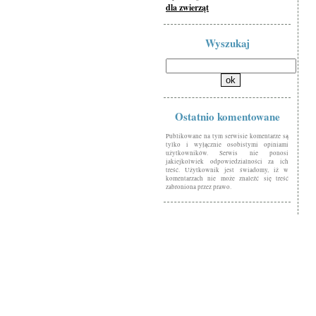
dla zwierząt
Wyszukaj
Ostatnio komentowane
Publikowane na tym serwisie komentarze są
tylko i wyłącznie osobistymi opiniami
użytkowników. Serwis nie ponosi
jakiejkolwiek odpowiedzialności za ich
treść. Użytkownik jest świadomy, iż w
komentarzach nie może znaleźć się treść
zabroniona przez prawo.