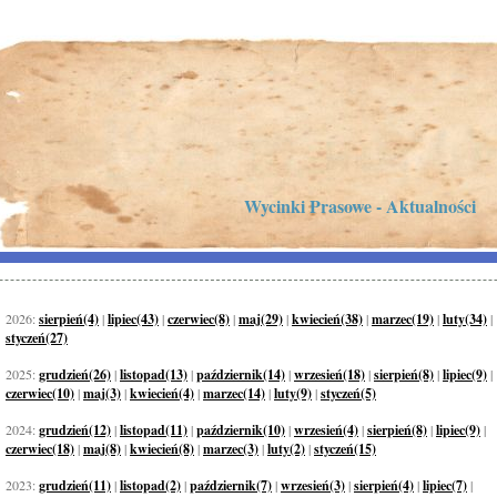
Wycinki Prasowe - Aktualności
2026:
sierpień(4)
|
lipiec(43)
|
czerwiec(8)
|
maj(29)
|
kwiecień(38)
|
marzec(19)
|
luty(34)
|
styczeń(27)
2025:
grudzień(26)
|
listopad(13)
|
październik(14)
|
wrzesień(18)
|
sierpień(8)
|
lipiec(9)
|
czerwiec(10)
|
maj(3)
|
kwiecień(4)
|
marzec(14)
|
luty(9)
|
styczeń(5)
2024:
grudzień(12)
|
listopad(11)
|
październik(10)
|
wrzesień(4)
|
sierpień(8)
|
lipiec(9)
|
czerwiec(18)
|
maj(8)
|
kwiecień(8)
|
marzec(3)
|
luty(2)
|
styczeń(15)
2023:
grudzień(11)
|
listopad(2)
|
październik(7)
|
wrzesień(3)
|
sierpień(4)
|
lipiec(7)
|