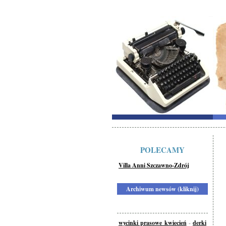
POLECAMY
Villa Anni Szczawno-Zdrój
Archiwum newsów (kliknij)
wycinki prasowe kwiecień
-
derki