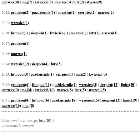
czerwiec(4)
|
maj(7)
|
kwiecień(5)
|
marzec(3)
|
luty(2)
|
styczeń(9)
2022:
grudzień(2)
|
październik(1)
|
wrzesień(2)
|
czerwiec(2)
|
marzec(2)
2021:
wrzesień(1)
2018:
listopad(1)
|
sierpień(1)
|
kwiecień(1)
|
marzec(1)
|
luty(1)
|
styczeń(1)
2017:
grudzień(1)
2015:
marzec(1)
2014:
wrzesień(2)
|
sierpień(4)
|
luty(3)
2013:
listopad(3)
|
październik(1)
|
sierpień(1)
|
maj(2)
|
kwiecień(3)
2012:
grudzień(6)
|
listopad(11)
|
październik(4)
|
wrzesień(3)
|
sierpień(12)
|
lipiec(20)
|
czerwiec(3)
|
maj(4)
|
kwiecień(10)
|
marzec(8)
|
luty(5)
|
styczeń(15)
2011:
grudzień(8)
|
listopad(6)
|
październik(18)
|
wrzesień(15)
|
sierpień(13)
|
lipiec(19)
|
czerwiec(16)
|
maj(8)
Lista newsów z miesiąca
luty 2014
Znaleziono
3
newsów