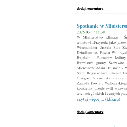
dodaj komentarz
Spotkanie w Ministers
2026-03-17 11:38
W Ministerstwo Klimatu i Śr
tematowi „Przyroda jako przew
Wiceminister Urszula Sara Zi
Dziadkowiec. Powiat Wałbrzyski
Bujalska - Burmistrz Jedlin
Burmistrza gminy Szczawno Z
Mieroszów, Adam Hausman - W
Stare Bogaczowice, Daniel Lu
Grzegorz Szymański - zastęp
Zarządu Powiatu Wałbrzyskieg
konkretny przedstawili wyzwa
terenach górskich i cennych prz
czytaj więcej... (kliknij)
dodaj komentarz