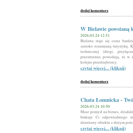
dodaj komentarz
W Bielawie powstaną k
2026-03-24 12:51
Bielawa staje się coraz bard
szeroko rozumianą turystykę. K
technicznej (drogi, przyłąc
przestrzenna powodują, że w 
kolejni przedsiębiorcy.
czytaj więcej... (kliknij)
dodaj komentarz
Chata Łomnicka - Twój
2026-03-24 10:50
Masz pomysł na biznes, działaln
brakuje Ci odpowiedniego m
dzierżawy obiektu z dużym poten
czytaj więcej... (kliknij)