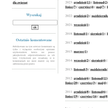
grudzień(11)
listopad(2)
2023:
|
dla zwierząt
lipiec(7)
czerwiec(4)
maj(7)
|
|
|
Wyszukaj
grudzień(2)
październik
2022:
|
wrzesień(1)
2021:
listopad(1)
sierpień(1)
2018:
|
|
Ostatnio komentowane
grudzień(1)
2017:
Publikowane na tym serwisie komentarze są
tylko i wyłącznie osobistymi opiniami
marzec(1)
2015:
użytkowników. Serwis nie ponosi
jakiejkolwiek odpowiedzialności za ich
treść. Użytkownik jest świadomy, iż w
wrzesień(2)
sierpień(4)
2014:
|
|
komentarzach nie może znaleźć się treść
zabroniona przez prawo.
listopad(3)
październik(
2013:
|
grudzień(6)
listopad(11)
2012:
|
lipiec(20)
czerwiec(3)
maj(4)
|
|
grudzień(8)
listopad(6)
2011:
|
lipiec(19)
czerwiec(16)
maj(8
|
|