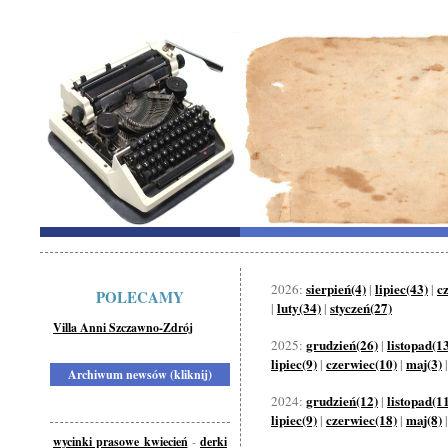
sierpień(4)
lipiec(43)
c
2026:
|
|
POLECAMY
luty(34)
styczeń(27)
|
|
Villa Anni Szczawno-Zdrój
grudzień(26)
listopad(1
2025:
|
lipiec(9)
czerwiec(10)
maj(3)
|
|
Archiwum newsów (kliknij)
grudzień(12)
listopad(1
2024:
|
lipiec(9)
czerwiec(18)
maj(8)
|
|
wycinki prasowe kwiecień
-
derki