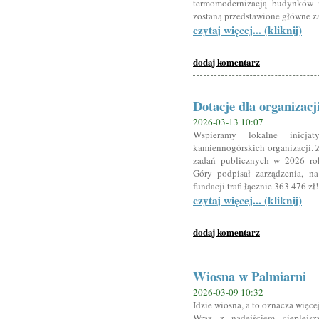
termomodernizacją budynków m
zostaną przedstawione główne z
czytaj więcej... (kliknij)
dodaj komentarz
Dotacje dla organizac
2026-03-13 10:07
Wspieramy lokalne inicj
kamiennogórskich organizacji. 
zadań publicznych w 2026 rok
Góry podpisał zarządzenia, n
fundacji trafi łącznie 363 476 zł!
czytaj więcej... (kliknij)
dodaj komentarz
Wiosna w Palmiarni
2026-03-09 10:32
Idzie wiosna, a to oznacza więcej
Wraz z nadejściem cieplejs