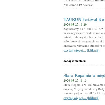
marzec
Lista newsów z miesiąca
19
Znaleziono
newsów
TAURON Festiwal Kwia
2026-03-27 11:29
Zapraszamy na 4 dni TAURON F
nasze największe widowisko w s
sztuki i niezwykłych aranżacji 
zabytkowych wnętrzach zamku 
magiczną, wiosenną atmosferę pe
czytaj więcej... (kliknij)
dodaj komentarz
Stara Kopalnia w mię
2026-03-27 11:13
Stara Kopalnia w Wałbrzychu 
częścią Międzynarodowej Rady 
zrzeszającej muzealników i ins
czytaj więcej... (kliknij)