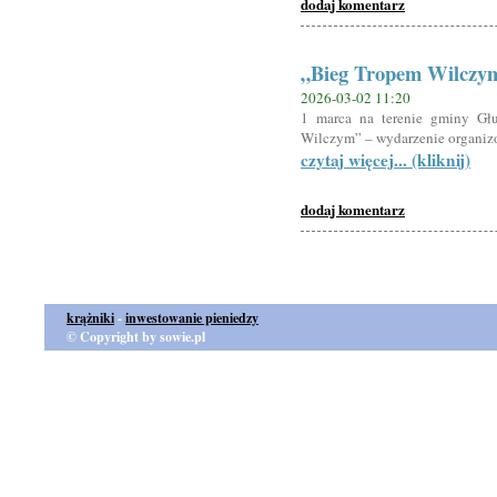
dodaj komentarz
„Bieg Tropem Wilczym”
2026-03-02 11:20
1 marca na terenie gminy Głu
Wilczym” – wydarzenie organiz
czytaj więcej... (kliknij)
dodaj komentarz
krążniki
-
inwestowanie pieniedzy
© Copyright by sowie.pl