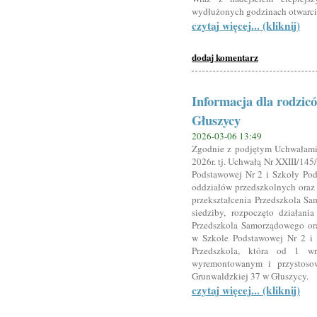
wydłużonych godzinach otwarci
czytaj więcej... (kliknij)
dodaj komentarz
Informacja dla rodzic
Głuszycy
2026-03-06 13:49
Zgodnie z podjętym Uchwałami
2026r. tj. Uchwałą Nr XXIII/145
Podstawowej Nr 2 i Szkoły Pod
oddziałów przedszkolnych oraz
przekształcenia Przedszkola S
siedziby, rozpoczęto działani
Przedszkola Samorządowego or
w Szkole Podstawowej Nr 2 i 
Przedszkola, która od 1 w
wyremontowanym i przystoso
Grunwaldzkiej 37 w Głuszycy.
czytaj więcej... (kliknij)