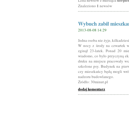
sierpie
Lista newsów z miesiąca
1
Znaleziono
newsów
Wybuch zabił mieszka
2013-08-08 14:29
Jedna osoba nie żyje, kilkadzie
W nocy z środy na czwartek w
zginął 23-latek. Ponad 20 mi
wiadomo, co było przyczyną ek
druku na miejscu pracowały wsz
szkolone psy. Budynek na pierw
czy mieszkańcy będą mogli wró
nadzoru budowlanego.
Źródło: 30minut.pl
dodaj komentarz