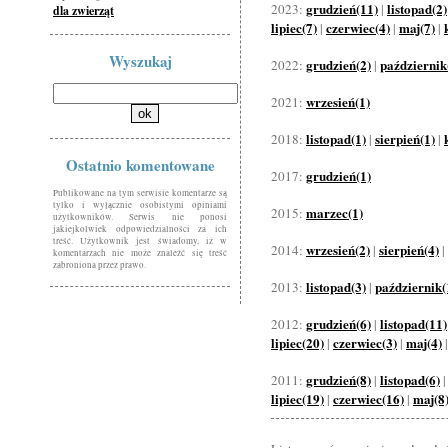
grudzień(11)
listopad(2)
2023:
|
dla zwierząt
lipiec(7)
czerwiec(4)
maj(7)
|
|
|
Wyszukaj
grudzień(2)
październik
2022:
|
wrzesień(1)
2021:
listopad(1)
sierpień(1)
2018:
|
|
Ostatnio komentowane
grudzień(1)
2017:
Publikowane na tym serwisie komentarze są
tylko i wyłącznie osobistymi opiniami
marzec(1)
2015:
użytkowników. Serwis nie ponosi
jakiejkolwiek odpowiedzialności za ich
treść. Użytkownik jest świadomy, iż w
wrzesień(2)
sierpień(4)
2014:
|
|
komentarzach nie może znaleźć się treść
zabroniona przez prawo.
listopad(3)
październik(
2013:
|
grudzień(6)
listopad(11)
2012:
|
lipiec(20)
czerwiec(3)
maj(4)
|
|
grudzień(8)
listopad(6)
2011:
|
lipiec(19)
czerwiec(16)
maj(8
|
|