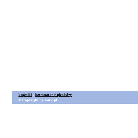
krążniki
-
inwestowanie pieniedzy
© Copyright by sowie.pl