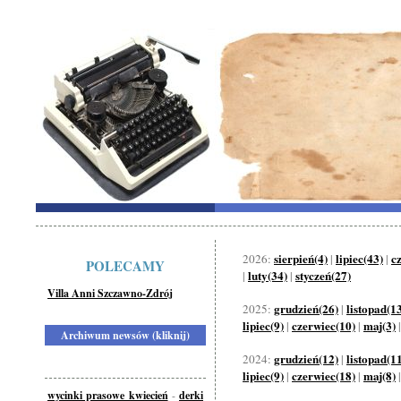
sierpień(4)
lipiec(43)
c
2026:
|
|
POLECAMY
luty(34)
styczeń(27)
|
|
Villa Anni Szczawno-Zdrój
grudzień(26)
listopad(1
2025:
|
lipiec(9)
czerwiec(10)
maj(3)
|
|
Archiwum newsów (kliknij)
grudzień(12)
listopad(1
2024:
|
lipiec(9)
czerwiec(18)
maj(8)
|
|
wycinki prasowe kwiecień
-
derki