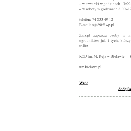
– w czwartki w godzinach 13:00
– w soboty w godzinach 8:00–12
telefon: 74 833 49 12
E-mail: rej490@wp.pl
Zarząd zaprasza osoby w 
ogrodników, jak i tych, którz
roślin.
ROD im. M. Reja w Bielawie — tu
um.bielawa.pl
Wróć
dodaj 