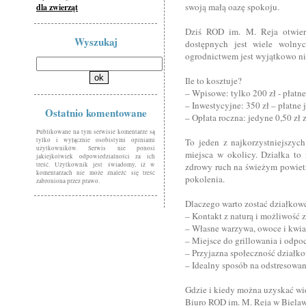
swoją małą oazę spokoju.
dla zwierząt
Dziś ROD im. M. Reja otwie
Wyszukaj
dostępnych jest wiele wolnyc
ogrodnictwem jest wyjątkowo ni
Ile to kosztuje?
– Wpisowe: tylko 200 zł - płatn
– Inwestycyjne: 350 zł – płatne
Ostatnio komentowane
– Opłata roczna: jedyne 0,50 zł
Publikowane na tym serwisie komentarze są
tylko i wyłącznie osobistymi opiniami
To jeden z najkorzystniejszyc
użytkowników. Serwis nie ponosi
miejsca w okolicy. Działka to
jakiejkolwiek odpowiedzialności za ich
treść. Użytkownik jest świadomy, iż w
zdrowy ruch na świeżym powietr
komentarzach nie może znaleźć się treść
pokolenia.
zabroniona przez prawo.
Dlaczego warto zostać działko
– Kontakt z naturą i możliwość 
– Własne warzywa, owoce i kwia
– Miejsce do grillowania i odp
– Przyjazna społeczność dział
– Idealny sposób na odstresowan
Gdzie i kiedy można uzyskać wię
Biuro ROD im. M. Reja w Bielawi