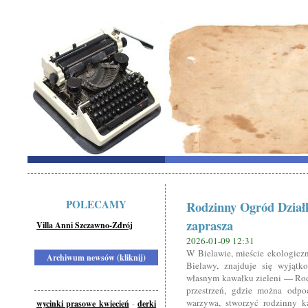
POLECAMY
Rodzinny Ogród Dział
zaprasza
Villa Anni Szczawno-Zdrój
2026-01-09 12:31
W Bielawie, mieście ekologicz
Archiwum newsów (kliknij)
Bielawy, znajduje się wyjątk
własnym kawałku zieleni — Rod
przestrzeń, gdzie można odpo
warzywa, stworzyć rodzinny k
wycinki prasowe kwiecień
-
derki