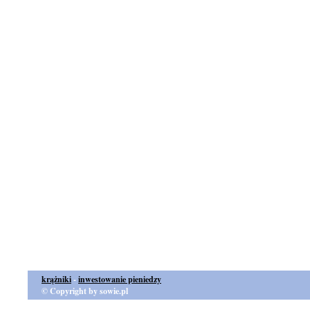
krążniki
-
inwestowanie pieniedzy
© Copyright by sowie.pl