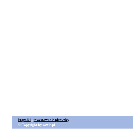
krążniki
-
inwestowanie pieniedzy
© Copyright by sowie.pl