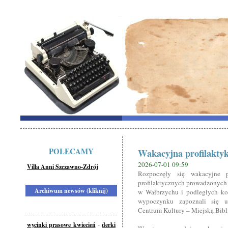
POLECAMY
Wakacyjna profilakty
2026-07-01 09:59
Villa Anni Szczawno-Zdrój
Rozpoczęły się wakacyjne 
profilaktycznych prowadzonych 
Archiwum newsów (kliknij)
w Wałbrzychu i podległych ko
wypoczynku zapoznali się uc
Centrum Kultury – Miejską Bibl
wycinki prasowe kwiecień
-
derki