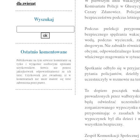
W pierwszym dniu wakacyjnyc
dla zwierząt
Komisariatu Policji w Głuszycy 
Cezary Zdanowicz. Policja
bezpieczeństwu podczas letnie
Wyszukaj
Podczas prelekcji przypom
bezpiecznego spędzania wakac
wodą, podczas wycieczek, 
drogowym. Nie zabrakło równie
Ostatnio komentowane
obcymi, odpowiedzialnego korzy
właściwego reagowania w sytuac
Publikowane na tym serwisie komentarze są
tylko i wyłącznie osobistymi opiniami
Spotkanie odbyło się w przyjaz
użytkowników. Serwis nie ponosi
jakiejkolwiek odpowiedzialności za ich
pytania policjantów, dzieli
treść. Użytkownik jest świadomy, iż w
uczestniczyły w rozmowie na te
komentarzach nie może znaleźć się treść
zabroniona przez prawo.
To dopiero początek wakac
prowadzonych przez wałbrzyskic
będą odwiedzać uczestni
zorganizowanego wypoczynku na
przypominając o zasadach b
wypoczynek był dla dzieci i mł
wszystkim bezpieczny.
Zespół Komunikacji Społecznej