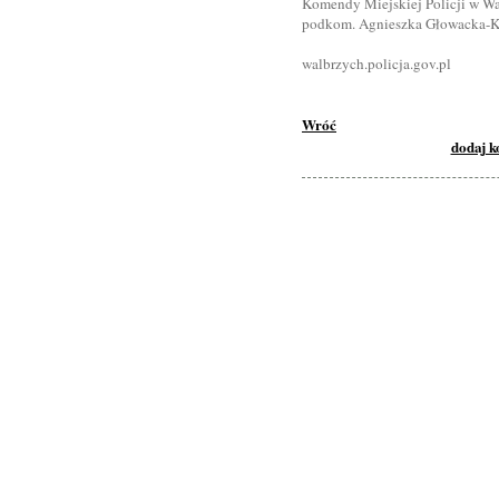
Komendy Miejskiej Policji w W
podkom. Agnieszka Głowacka-K
walbrzych.policja.gov.pl
Wróć
dodaj 