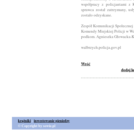
współpracy z policjantami z 
sprawca został zatrzymany, usł
zostało odzyskane.
Zespół Komunikacji Społecznej
Komendy Miejskiej Policji w W
podkom. Agnieszka Głowacka-K
walbrzych.policja.gov.pl
Wróć
dodaj 
krążniki
-
inwestowanie pieniedzy
© Copyright by sowie.pl