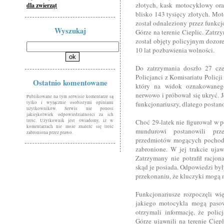
złotych, kask motocyklowy oraz
dla zwierząt
blisko 143 tysięcy złotych. Mo
został odnaleziony przez funkcj
Wyszukaj
Górze na terenie Cieplic. Zatrz
został objęty policyjnym dozor
10 lat pozbawienia wolności.
Do zatrzymania doszło 27 cze
Policjanci z Komisariatu Policj
Ostatnio komentowane
który na widok oznakowaneg
nerwowo i próbował się ukryć. 
Publikowane na tym serwisie komentarze są
tylko i wyłącznie osobistymi opiniami
funkcjonariuszy, dlatego postan
użytkowników. Serwis nie ponosi
jakiejkolwiek odpowiedzialności za ich
treść. Użytkownik jest świadomy, iż w
Choć 29-latek nie figurował w 
komentarzach nie może znaleźć się treść
mundurowi postanowili prz
zabroniona przez prawo.
przedmiotów mogących pochodzi
zabronione. W jej trakcie uja
Zatrzymany nie potrafił racjon
skąd je posiada. Odpowiedzi był
przekonaniu, że kluczyki mogą 
Funkcjonariusze rozpoczęli wię
jakiego motocykla mogą pasow
otrzymali informację, że polic
Górze ujawnili na terenie Ciep