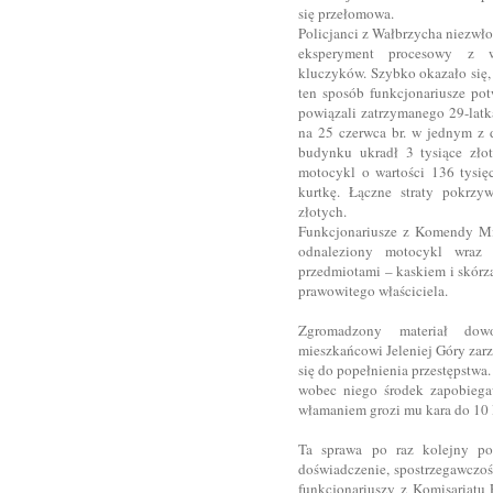
się przełomowa.
Policjanci z Wałbrzycha niezwłoc
eksperyment procesowy z w
kluczyków. Szybko okazało się,
ten sposób funkcjonariusze pot
powiązali zatrzymanego 29-latk
na 25 czerwca br. w jednym z 
budynku ukradł 3 tysiące zło
motocykl o wartości 136 tysię
kurtkę. Łączne straty pokrzy
złotych.
Funkcjonariusze z Komendy Miej
odnaleziony motocykl wraz
przedmiotami – kaskiem i skórz
prawowitego właściciela.
Zgromadzony materiał dowo
mieszkańcowi Jeleniej Góry zar
się do popełnienia przestępstw
wobec niego środek zapobiegaw
włamaniem grozi mu kara do 10 
Ta sprawa po raz kolejny po
doświadczenie, spostrzegawczoś
funkcjonariuszy z Komisariatu 