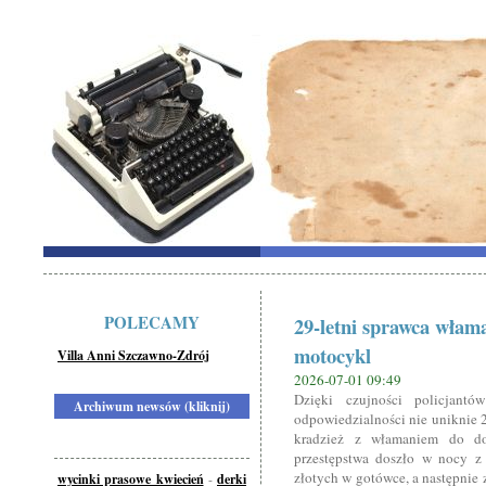
POLECAMY
29-letni sprawca włam
motocykl
Villa Anni Szczawno-Zdrój
2026-07-01 09:49
Dzięki czujności policjant
Archiwum newsów (kliknij)
odpowiedzialności nie uniknie 2
kradzież z włamaniem do d
przestępstwa doszło w nocy z
złotych w gotówce, a następnie 
wycinki prasowe kwiecień
-
derki