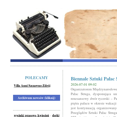
POLECAMY
Biennale Sztuki Pałac 
2026-07-01 09:02
Villa Anni Szczawno-Zdrój
Organizatorem Międzynarodoweg
Pałac Struga, dysponująca un
Archiwum newsów (kliknij)
renesansowy dwór rycerski – Pa
piętra pałacu w okresie wakacj
jest kontynuacją organizowany
Przeglądów Sztuki Pałac Struga
wycinki prasowe kwiecień
-
derki