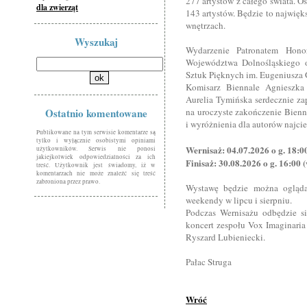
277 artystów z całego świata. O
dla zwierząt
143 artystów. Będzie to najwię
wnętrzach.
Wyszukaj
Wydarzenie Patronatem Hono
Województwa Dolnośląskiego o
Sztuk Pięknych im. Eugeniusza 
Komisarz Biennale Agnieszka
Aurelia Tymińska serdecznie za
Ostatnio komentowane
na uroczyste zakończenie Bienn
i wyróżnienia dla autorów najci
Publikowane na tym serwisie komentarze są
tylko i wyłącznie osobistymi opiniami
Wernisaż: 04.07.2026 o g. 18:0
użytkowników. Serwis nie ponosi
jakiejkolwiek odpowiedzialności za ich
Finisaż: 30.08.2026 o g. 16:00 
treść. Użytkownik jest świadomy, iż w
komentarzach nie może znaleźć się treść
zabroniona przez prawo.
Wystawę będzie można ogląda
weekendy w lipcu i sierpniu.
Podczas Wernisażu odbędzie si
koncert zespołu Vox Imaginaria w
Ryszard Lubieniecki.
Pałac Struga
Wróć