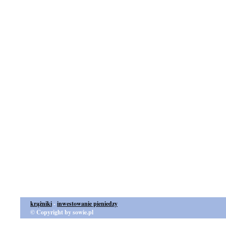
krążniki
-
inwestowanie pieniedzy
© Copyright by sowie.pl