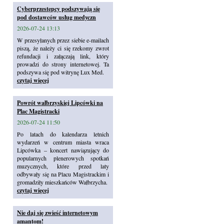
Cyberprzestępcy podszywają się
pod dostawców usług medyczn
2026-07-24 13:13
W przesyłanych przez siebie e-mailach
piszą, że należy ci się rzekomy zwrot
refundacji i załączają link, który
prowadzi do strony internetowej. Ta
podszywa się pod witrynę Lux Med.
czytaj więcej
Powrót wałbrzyskiej Lipcówki na
Plac Magistracki
2026-07-24 11:50
Po latach do kalendarza letnich
wydarzeń w centrum miasta wraca
Lipcówka – koncert nawiązujący do
popularnych plenerowych spotkań
muzycznych, które przed laty
odbywały się na Placu Magistrackim i
gromadziły mieszkańców Wałbrzycha.
czytaj więcej
Nie daj się zwieść internetowym
amantom!