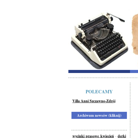
POLECAMY
Villa Anni Szczawno-Zdrój
Archiwum newsów (kliknij)
wycinki prasowe kwiecień
-
derki