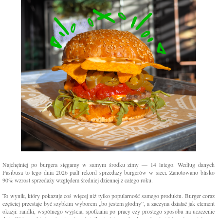
Najchętniej po burgera sięgamy w samym środku zimy — 14 lutego. Według danych
Pasibusa to tego dnia 2026 padł rekord sprzedaży burgerów w sieci. Zanotowano blisko
90% wzrost sprzedaży względem średniej dziennej z całego roku.
To wynik, który pokazuje coś więcej niż tylko popularność samego produktu. Burger coraz
częściej przestaje być szybkim wyborem „bo jestem głodny”, a zaczyna działać jak element
okazji: randki, wspólnego wyjścia, spotkania po pracy czy prostego sposobu na uczczenie