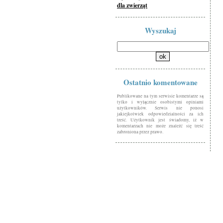
dla zwierząt
Wyszukaj
Ostatnio komentowane
Publikowane na tym serwisie komentarze są
tylko i wyłącznie osobistymi opiniami
użytkowników. Serwis nie ponosi
jakiejkolwiek odpowiedzialności za ich
treść. Użytkownik jest świadomy, iż w
komentarzach nie może znaleźć się treść
zabroniona przez prawo.