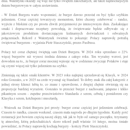
dnia. Walentynki okazały się więc nie tylko świętem zakochanych, ale także najmocniejszym
dniem burgerowym w całym zestawieniu.
- W Dzień Burgera warto wspomnieć, że burger dawno przestał on być tylko szybkim
jedzeniem. Coraz częściej towarzyszy momentom, które chcemy celebrować – randce,
wyjściu z bliskimi czy po prostu chwili przyjemności po intensywnym dniu. Zaskakujące
smaki i dopracowane receptury powodują, że świętowanie będzie odbywało się z
jakościowym produktem dostarczającym kulinarnych doświadczeń i odważnych
połączeniach. Rekord z Walentynek świetnie to pokazuje: Polacy naprawdę potrafią
świętować burgerem - wyjaśnia Piotr Staszczyński, prezes Pasibusa.
Polacy też coraz chętniej świętują sam Dzień Burgera. W 2024 roku sprzedano o 22%
więcej burgerów niż wynosi średnia dzienna z całego roku. Ten wyraźny wzrost, jest
dowodem na to,, że burger coraz mocniej wpisuje się w codzienne zwyczaje Polaków i staje
się czymś więcej niż tylko jedzeniem na szybko.
Zmieniają się także smaki klientów. W 2023 roku najlepiej sprzedawał się Klasyk, w 2024
roku Gonzales, a w 2025 na czoło wysunął się Standard. To dobry znak dla całej kategorii: z
jednej strony klienci lubią to, co znane i sprawdzone, z drugiej chętnie otwierają się na
propozycje bardziej wyraziste. Gonzales to przecież burger z nachosami, jalapeno i lekko
pikantnym sosem - zupełne przeciwieństwo Standarda z serem, cebulą i pomidorem czy
Klasyka z serem, ketchupem i musztardą.
- Wniosek na Dzień Burgera jest prosty: burger coraz częściej jest jedzeniem celebracji.
Czasem to randka, czasem weekend, czasem mała nagroda po długim tygodniu. Każdy gość
restauracji jest bowiem częścią naszej ekipy, tak jak to było od samego początku, trzymamy
tę atmosferę, którą pokochaliścieA skoro rekord padł właśnie 14 lutego, można śmiało
powiedzieć, że Polacy naprawdę kochają burgery - kończy Piotr Staszczyński.