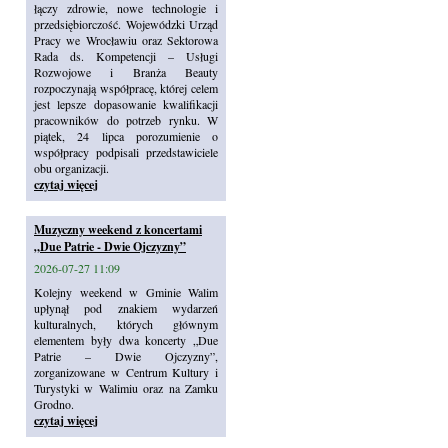
łączy zdrowie, nowe technologie i
przedsiębiorczość. Wojewódzki Urząd
Pracy we Wrocławiu oraz Sektorowa
Rada ds. Kompetencji – Usługi
Rozwojowe i Branża Beauty
rozpoczynają współpracę, której celem
jest lepsze dopasowanie kwalifikacji
pracowników do potrzeb rynku. W
piątek, 24 lipca porozumienie o
współpracy podpisali przedstawiciele
obu organizacji.
czytaj więcej
Muzyczny weekend z koncertami
„Due Patrie - Dwie Ojczyzny”
2026-07-27 11:09
Kolejny weekend w Gminie Walim
upłynął pod znakiem wydarzeń
kulturalnych, których głównym
elementem były dwa koncerty „Due
Patrie – Dwie Ojczyzny”,
zorganizowane w Centrum Kultury i
Turystyki w Walimiu oraz na Zamku
Grodno.
czytaj więcej