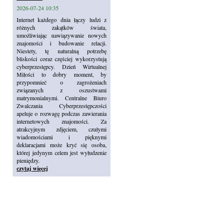
2026-07-24 10:35
Internet każdego dnia łączy ludzi z
różnych zakątków świata,
umożliwiając nawiązywanie nowych
znajomości i budowanie relacji.
Niestety, tę naturalną potrzebę
bliskości coraz częściej wykorzystują
cyberprzestępcy. Dzień Wirtualnej
Miłości to dobry moment, by
przypomnieć o zagrożeniach
związanych z oszustwami
matrymonialnymi. Centralne Biuro
Zwalczania Cyberprzestępczości
apeluje o rozwagę podczas zawierania
internetowych znajomości. Za
atrakcyjnym zdjęciem, czułymi
wiadomościami i pięknymi
deklaracjami może kryć się osoba,
której jedynym celem jest wyłudzenie
pieniędzy.
czytaj więcej