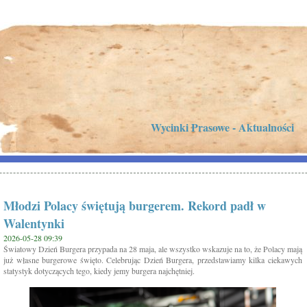
Wycinki Prasowe - Aktualności
Młodzi Polacy świętują burgerem. Rekord padł w
Walentynki
2026-05-28 09:39
Światowy Dzień Burgera przypada na 28 maja, ale wszystko wskazuje na to, że Polacy mają
już własne burgerowe święto. Celebrując Dzień Burgera, przedstawiamy kilka ciekawych
statystyk dotyczących tego, kiedy jemy burgera najchętniej.