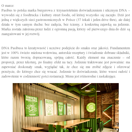
O marce:
Pasibus to polska marka burgerowa z trzynastoletnim doświadczeniem i ulicznym DNA –
wywodzi się z foodtrucka i kultury street foodu, od której wszystko się zaczęło. Dziś jest
jedną z większych sieci gastronomicznych w Polsce (37 lokali i jeden drive thru), ale dalej
działa w tym samym duchu: bez zadęcia, bez ściemy, z konkretną zajawką na jedzenie.
Marka została założona przez ludzi z ogromną pasją, którzy od pierwszego dnia do dziś są
zaangażowani w jej rozwój.
DNA Pasibusa to kreatywność i uczciwe podejście do smaku oraz jakości. Fundamentem
jest w 100% świeżo mielona wołowina, autorskie receptury i świadomie dobrane składniki,
które razem tworzą dopracowaną, spójną całość. Każdy element ma znaczenie – od
proporcji, przez teksturę, po finalny efekt na tacy. Jedzenie traktowane jest poważnie: ma
zapewniać doskonały smak, wyglądać tak, że chce się mu zrobić zdjęcie i oferować
przeżycie, do którego chce się wracać. Jedzenie to doświadczenie, które wnosi radość i
zadowolenie w codzienność gości restauracji. Menu jest różnorodne i zaskakujące.