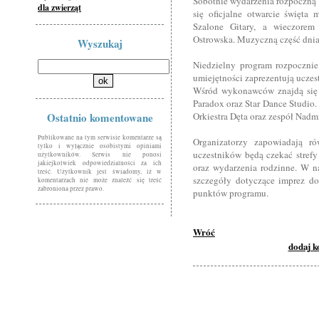
Sobotnie wydarzenia rozpoczną 
dla zwierząt
się oficjalne otwarcie święta 
Szalone Gitary, a wieczorem 
Ostrowska. Muzyczną część dni
Wyszukaj
Niedzielny program rozpocznie
umiejętności zaprezentują ucze
Wśród wykonawców znajdą się 
Paradox oraz Star Dance Studio.
Ostatnio komentowane
Orkiestra Dęta oraz zespół Nad
Publikowane na tym serwisie komentarze są
Organizatorzy zapowiadają ró
tylko i wyłącznie osobistymi opiniami
uczestników będą czekać strefy
użytkowników. Serwis nie ponosi
jakiejkolwiek odpowiedzialności za ich
oraz wydarzenia rodzinne. W na
treść. Użytkownik jest świadomy, iż w
szczegóły dotyczące imprez d
komentarzach nie może znaleźć się treść
zabroniona przez prawo.
punktów programu.
Wróć
dodaj 