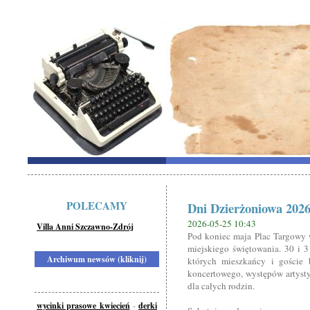
POLECAMY
Dni Dzierżoniowa 202
2026-05-25 10:43
Villa Anni Szczawno-Zdrój
Pod koniec maja Plac Targowy 
miejskiego świętowania. 30 i 
Archiwum newsów (kliknij)
których mieszkańcy i goście 
koncertowego, występów artysty
dla całych rodzin.
wycinki prasowe kwiecień
-
derki