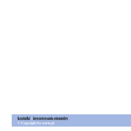
krążniki
-
inwestowanie pieniedzy
© Copyright by sowie.pl