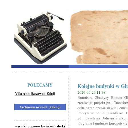
POLECAMY
Kolejne budynki w Gł
2026-05-25 11:38
Villa Anni Szczawno-Zdrój
Burmistrz Głuszycy Roman G
zrealizują projekt pn. „Transf
Archiwum newsów (kliknij)
celu ograniczenia niskiej emi
Priorytetu nr 9 „Fundusze Eu
górniczych na Dolnym Śląsku”, 
Programu Fundusze Europejskie
wycinki prasowe kwiecień
-
derki