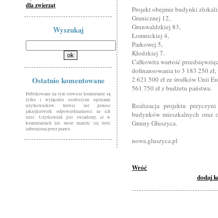
dla zwierząt
Projekt obejmie budynki zlokali
Granicznej 12,
Grunwaldzkiej 83,
Wyszukaj
Łomnickiej 4,
Parkowej 5,
Kłodzkiej 7.
Całkowita wartość przedsięwzię
dofinansowania to 3 183 250 zł,
Ostatnio komentowane
2 621 500 zł ze środków Unii Eu
561 750 zł z budżetu państwa.
Publikowane na tym serwisie komentarze są
tylko i wyłącznie osobistymi opiniami
Realizacja projektu przyczyn
użytkowników. Serwis nie ponosi
jakiejkolwiek odpowiedzialności za ich
budynków mieszkalnych oraz ogr
treść. Użytkownik jest świadomy, iż w
Gminy Głuszyca.
komentarzach nie może znaleźć się treść
zabroniona przez prawo.
nowa.gluszyca.pl
Wróć
dodaj 