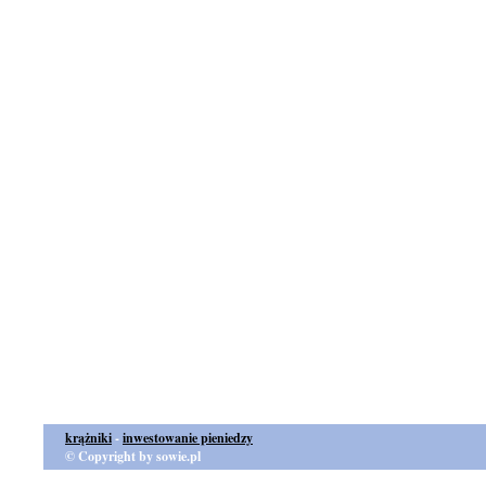
krążniki
-
inwestowanie pieniedzy
© Copyright by sowie.pl