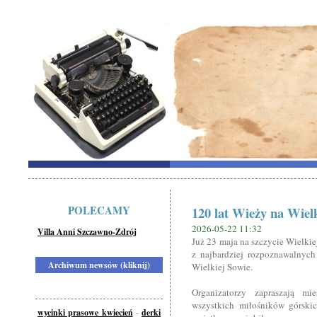
POLECAMY
120 lat Wieży na Wiel
2026-05-22 11:32
Villa Anni Szczawno-Zdrój
Już 23 maja na szczycie Wielki
z najbardziej rozpoznawalnyc
Archiwum newsów (kliknij)
Wielkiej Sowie.
Organizatorzy zapraszają mie
wszystkich miłośników górski
wycinki prasowe kwiecień
-
derki