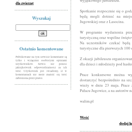
wyjątkowego jubileuszu.
dla zwierząt
Spotkanie rozpocznie się o god
będą mogli dotrzeć na miejsc
Wyszukaj
Jugowskiej oraz z Lasocina.
W programie wydarzenia prze
turystyczną oraz wspólne święto
Na uczestników czekać będą 
Ostatnio komentowane
turystyczne dla pierwszych 100 
Publikowane na tym serwisie komentarze są
Z okazji jubileuszu organizowa
tylko i wyłącznie osobistymi opiniami
dla dzieci i młodzieży pod hasł
użytkowników. Serwis nie ponosi
jakiejkolwiek odpowiedzialności za ich
treść. Użytkownik jest świadomy, iż w
Prace konkursowe można wy
komentarzach nie może znaleźć się treść
zabroniona przez prawo.
dostarczyć bezpośrednio na sz
wieży w dniu 23 maja. Prace 
Pałacu Jugowice, a na autorów n
walim.pl
Wróć
dodaj 