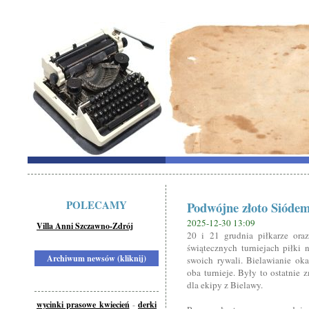
POLECAMY
Podwójne złoto Siódem
2025-12-30 13:09
Villa Anni Szczawno-Zdrój
20 i 21 grudnia piłkarze ora
świątecznych turniejach piłki 
Archiwum newsów (kliknij)
swoich rywali. Bielawianie ok
oba turnieje. Były to ostatnie
dla ekipy z Bielawy.
wycinki prasowe kwiecień
-
derki