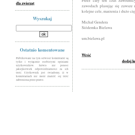
Przez cały ten czas zawodnic
dla zwierząt
zawodach plasując się zawsze 
kolejne cele, marzenia i dużo cię
Wyszukaj
Michał Gendera
Siódemka Bielawa
um.bielawa.pl
Ostatnio komentowane
Wróć
Publikowane na tym serwisie komentarze są
dodaj 
tylko i wyłącznie osobistymi opiniami
użytkowników. Serwis nie ponosi
jakiejkolwiek odpowiedzialności za ich
treść. Użytkownik jest świadomy, iż w
komentarzach nie może znaleźć się treść
zabroniona przez prawo.