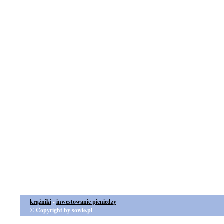
krążniki
-
inwestowanie pieniedzy
© Copyright by sowie.pl